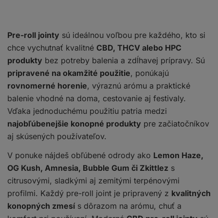
Pre-roll jointy
sú ideálnou voľbou pre každého, kto si
chce vychutnať kvalitné
CBD, THCV alebo HPC
produkty
bez potreby balenia a zdĺhavej prípravy. Sú
pripravené na okamžité použitie
, ponúkajú
rovnomerné horenie
, výraznú arómu a praktické
balenie vhodné na doma, cestovanie aj festivaly.
Vďaka jednoduchému použitiu patria medzi
najobľúbenejšie konopné produkty
pre začiatočníkov
aj skúsených používateľov.
V ponuke nájdeš obľúbené odrody ako
Lemon Haze,
OG Kush, Amnesia, Bubble Gum či Zkittlez
s
citrusovými, sladkými aj zemitými terpénovými
profilmi. Každý pre-roll joint je pripravený z
kvalitných
konopných zmesí
s dôrazom na arómu, chuť a