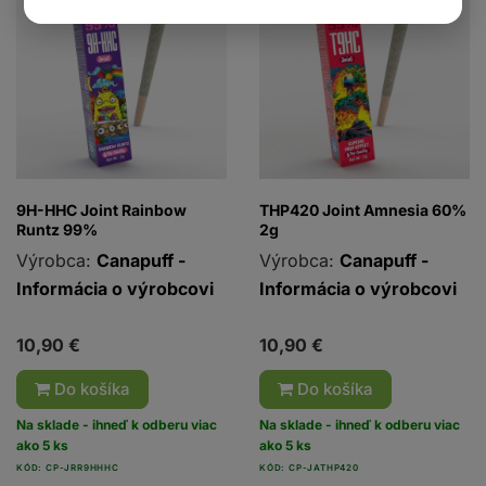
9H-HHC Joint Rainbow
THP420 Joint Amnesia 60%
Runtz 99%
2g
Výrobca:
Canapuff -
Výrobca:
Canapuff -
Informácia o výrobcovi
Informácia o výrobcovi
10,90 €
10,90 €
Do košíka
Do košíka
Na sklade - ihneď k odberu viac
Na sklade - ihneď k odberu viac
ako 5 ks
ako 5 ks
KÓD: CP-JRR9HHHC
KÓD: CP-JATHP420