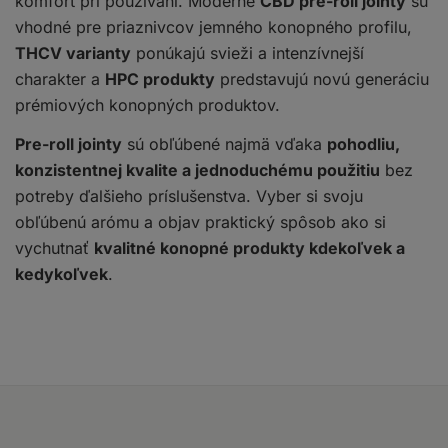
komfort pri používaní. Moderné
CBD pre-roll jointy
sú
vhodné pre priaznivcov jemného konopného profilu,
THCV varianty
ponúkajú svieži a intenzívnejší
charakter a
HPC produkty
predstavujú novú generáciu
prémiových konopných produktov.
Pre-roll jointy
sú obľúbené najmä vďaka
pohodliu,
konzistentnej kvalite a jednoduchému použitiu
bez
potreby ďalšieho príslušenstva. Vyber si svoju
obľúbenú arómu a objav praktický spôsob ako si
vychutnať
kvalitné konopné produkty kdekoľvek a
kedykoľvek
.