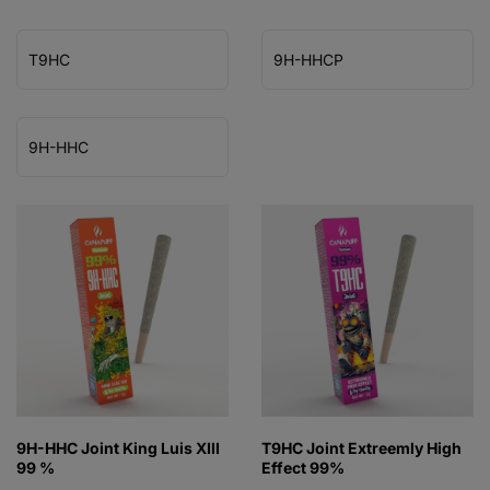
T9HC
9H-HHCP
9H-HHC
9H-HHC Joint King Luis XIII
T9HC Joint Extreemly High
99 %
Effect 99%