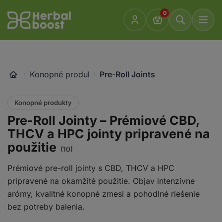
Prejsť
0
k
Go
obsahu
to
homepage
Konopné produkty
Pre-Roll Joints
Konopné produkty
Pre-Roll Jointy – Prémiové CBD,
THCV a HPC jointy pripravené na
použitie
(10)
Prémiové pre-roll jointy s CBD, THCV a HPC
pripravené na okamžité použitie. Objav intenzívne
arómy, kvalitné konopné zmesi a pohodlné riešenie
bez potreby balenia.