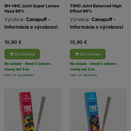
9H-HHC Joint Super Lemon
T9HC Joint Balanced High
Haze 99%
Effect 99%
Výrobca:
Canapuff -
Výrobca:
Canapuff -
Informácia o výrobcovi
Informácia o výrobcovi
10,90 €
10,90 €
Do košíka
Do košíka
Na sklade - ihneď k odberu
Na sklade - ihneď k odberu
menej než 5 ks
menej než 5 ks
KÓD: CP-JSLH9HHHC
KÓD: CP-JBHET9HC