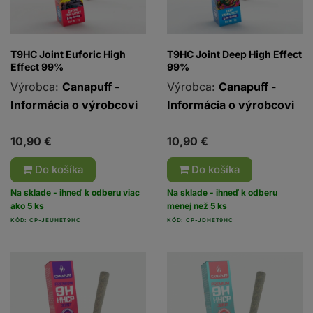
T9HC Joint Euforic High
T9HC Joint Deep High Effect
Effect 99%
99%
Výrobca:
Canapuff -
Výrobca:
Canapuff -
Informácia o výrobcovi
Informácia o výrobcovi
10,90 €
10,90 €
Do košíka
Do košíka
Na sklade - ihneď k odberu viac
Na sklade - ihneď k odberu
ako 5 ks
menej než 5 ks
KÓD: CP-JEUHET9HC
KÓD: CP-JDHET9HC