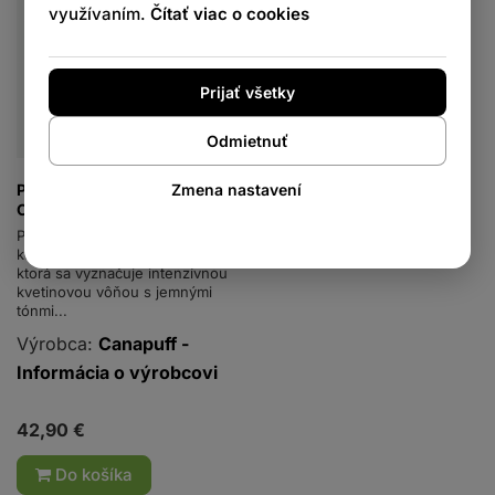
využívaním.
Čítať viac o cookies
Prijať všetky
Odmietnuť
Zmena nastavení
Permanent Marker 95% 10-
OH-THC
Permanent Marker je odroda
konope bohatá na terpény,
ktorá sa vyznačuje intenzívnou
kvetinovou vôňou s jemnými
tónmi...
Výrobca:
Canapuff -
Informácia o výrobcovi
42,90 €
Do košíka