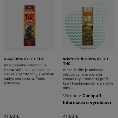
AK47 95% 10-OH-THC
White Truffle 95% 10-OH-
THC
AK47 ponúka intenzívnu a
lákavú vôňu, ktorá kombinuje
White Truffle je unikátna
sladké a zemito tóny s jemným
odroda cenená pre svoj
nádychom korenia. Tento
komplexný aromatický profil,
jedinečný...
ktorý kombinuje slané a sladké
tóny...
Výrobca:
Canapuff -
Informácia o výrobcovi
41,90 €
41,90 €