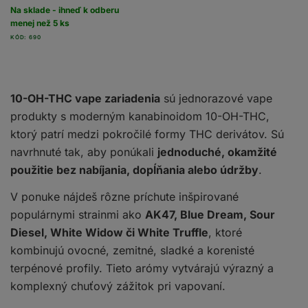
Na sklade - ihneď k odberu
menej než 5 ks
KÓD: 690
10-OH-THC vape zariadenia
sú jednorazové vape
produkty s moderným kanabinoidom 10-OH-THC,
ktorý patrí medzi pokročilé formy THC derivátov. Sú
navrhnuté tak, aby ponúkali
jednoduché, okamžité
použitie bez nabíjania, dopĺňania alebo údržby
.
V ponuke nájdeš rôzne príchute inšpirované
populárnymi strainmi ako
AK47, Blue Dream, Sour
Diesel, White Widow či White Truffle
, ktoré
kombinujú ovocné, zemitné, sladké a korenisté
terpénové profily. Tieto arómy vytvárajú výrazný a
komplexný chuťový zážitok pri vapovaní.