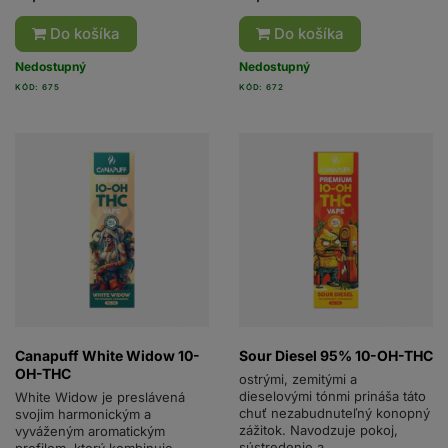
Do košíka
Do košíka
Nedostupný
Nedostupný
KÓD: 675
KÓD: 672
Canapuff White Widow 10-
Sour Diesel 95% 10-OH-THC
OH-THC
ostrými, zemitými a
dieselovými tónmi prináša táto
White Widow je preslávená
chuť nezabudnuteľný konopný
svojim harmonickým a
zážitok. Navodzuje pokoj,
vyváženým aromatickým
sústredenie a...