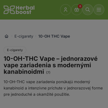
Prejsť
0
k
Go
obsahu
to
homepage
E-cigarety
10-OH THC Vape
E-cigarety
10-OH-THC Vape – jednorazové
vape zariadenia s modernými
kanabinoidmi
(7)
10-OH-THC vape zariadenia ponúkajú moderný
kanabinoid a intenzívne príchute v jednorazovej forme
pre jednoduché a okamžité použitie.