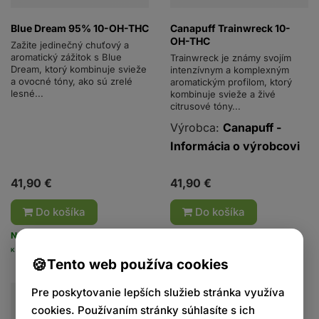
Blue Dream 95% 10-OH-THC
Canapuff Trainwreck 10-
OH-THC
Zažite jedinečný chuťový a
aromatický zážitok s Blue
Trainwreck je známy svojím
Dream, ktorý kombinuje svieže
intenzívnym a komplexným
a ovocné tóny, ako sú zrelé
aromatickým profilom, ktorý
lesné...
kombinuje svieže a živé
citrusové tóny...
Výrobca:
Canapuff -
Informácia o výrobcovi
41,90 €
41,90 €
Do košíka
Do košíka
Nedostupný
Nedostupný
KÓD: 735
KÓD: 684
Tento web používa cookies
Pre poskytovanie lepších služieb stránka využíva
cookies. Používaním stránky súhlasíte s ich